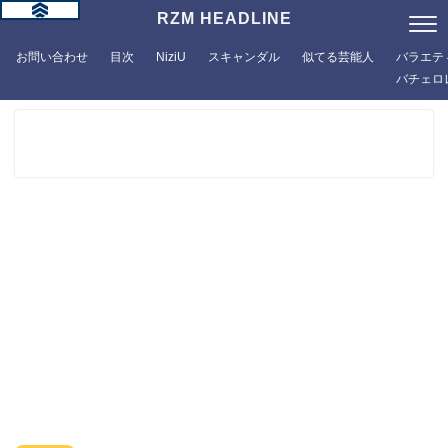
RZM HEADLINE
お問い合わせ
目次
NiziU
スキャンダル
似てる芸能人
バラエテ
バチェロ