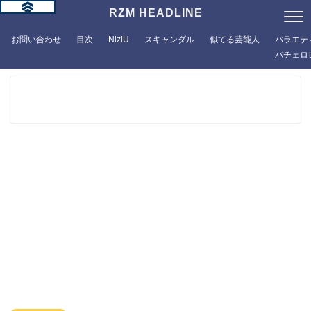
RZM HEADLINE
お問い合わせ
目次
NiziU
スキャンダル
似てる芸能人
バラエテ
バチェロ