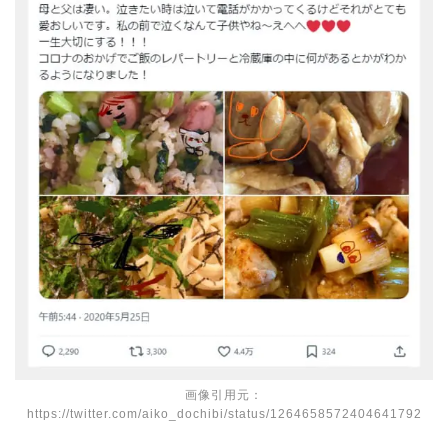
画像引用元：
https://twitter.com/aiko_dochibi/status/1264658572404641792