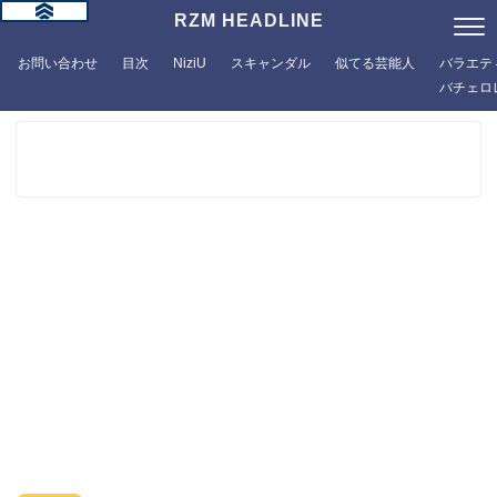
RZM HEADLINE
お問い合わせ
目次
NiziU
スキャンダル
似てる芸能人
バラエテ
バチェロ