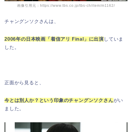
画像引用元：https://www.tbs.co.jp/tbs-ch/item/m1162/
チャングンソクさんは、
2006年の日本映画「着信アリ Final」に出演
していま
した。
正面から見ると、
今とは別人か？という印象のチャングンソクさん
がい
ました。