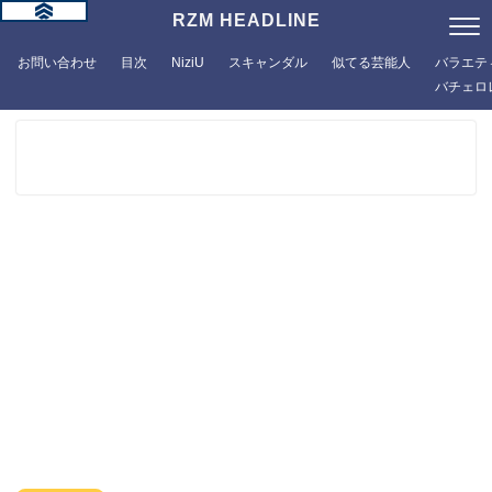
RZM HEADLINE
お問い合わせ
目次
NiziU
スキャンダル
似てる芸能人
バラエテ
バチェロ