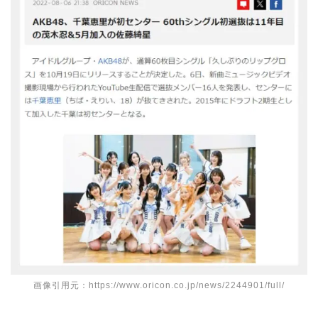
画像引用元：https://www.oricon.co.jp/news/2244901/full/