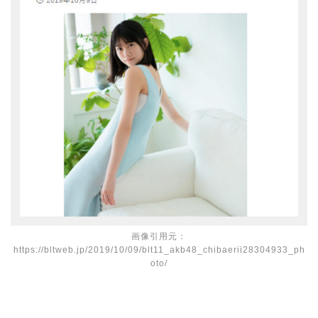
画像引用元：
https://bltweb.jp/2019/10/09/blt11_akb48_chibaerii28304933_ph
oto/