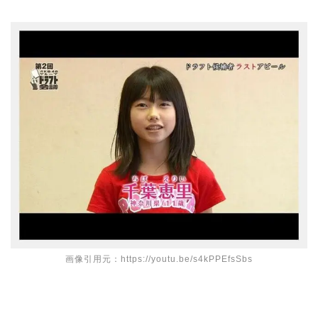
画像引用元：https://youtu.be/s4kPPEfsSbs