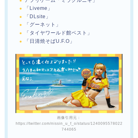
アプリゲーム「ミラクルニキ」
「Liveme」
「DLsite」
「グーネット」
「タイヤワールド館ベスト」
「日清焼そばU.F.O」
画像引用元：
https://twitter.com/nissin_u_f_o/status/1240095578022
744065