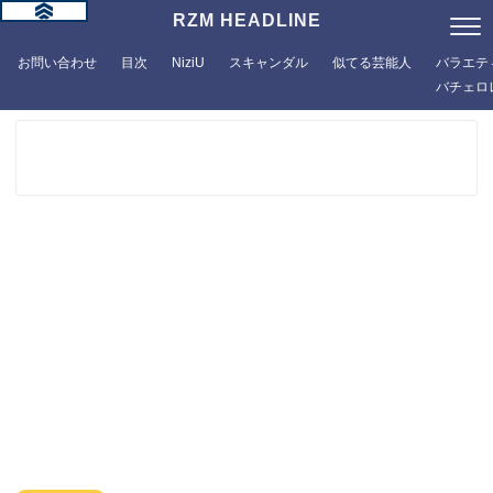
RZM HEADLINE
お問い合わせ
目次
NiziU
スキャンダル
似てる芸能人
バラエテ
バチェロ