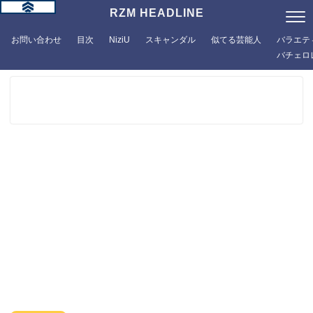
RZM HEADLINE
お問い合わせ
目次
NiziU
スキャンダル
似てる芸能人
バラエテ
バチェロ