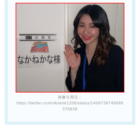
画像引用元：
https://twitter.com/nknknk1206/status/1408739746688
376838