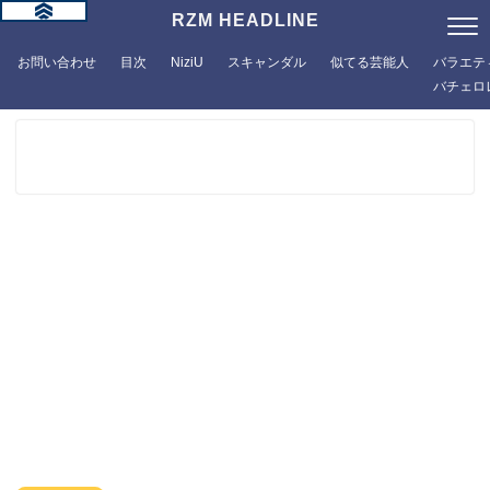
RZM HEADLINE
お問い合わせ
目次
NiziU
スキャンダル
似てる芸能人
バラエテ
バチェロ