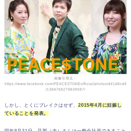
画像引用元：
https://www.facebook.com/PEACESTONEofficial/photos/d41d8cd9
/1368768279839587/
しかし、とくにブレイクはせず、
2015年4月に妊娠し
ていることを発表。
同年8月31日、旦那（夫）さんは一般会社員であること