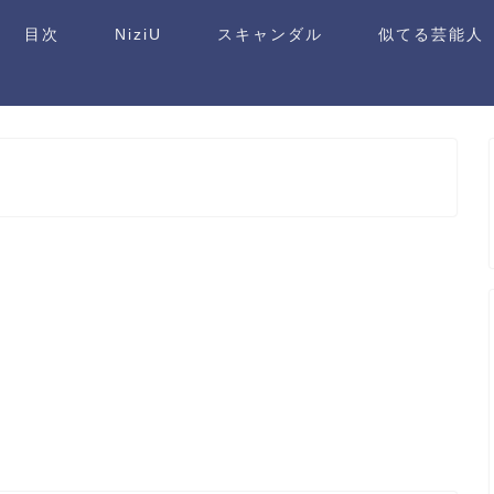
目次
NiziU
スキャンダル
似てる芸能人