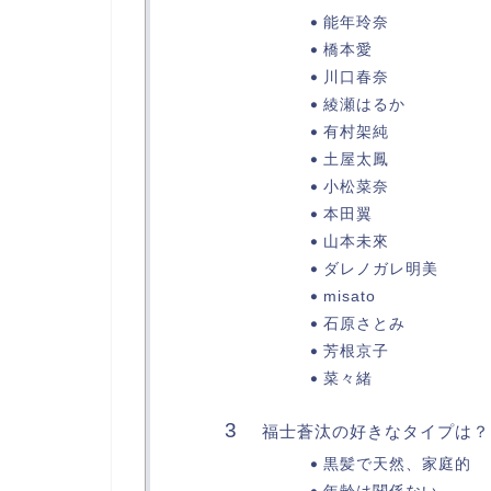
能年玲奈
橋本愛
川口春奈
綾瀬はるか
有村架純
土屋太鳳
小松菜奈
本田翼
山本未來
ダレノガレ明美
misato
石原さとみ
芳根京子
菜々緒
福士蒼汰の好きなタイプは？
黒髪で天然、家庭的