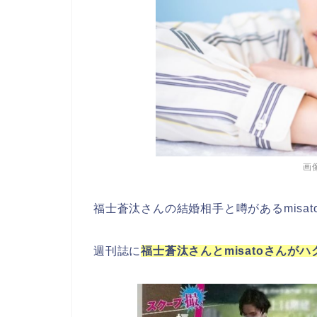
画像
福士蒼汰さんの結婚相手と噂があるmisa
週刊誌に
福士蒼汰さんとmisatoさんが
ハ