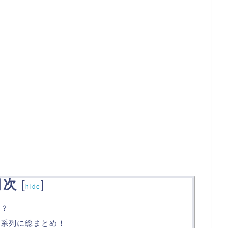
目次
[
]
hide
o？
時系列に総まとめ！