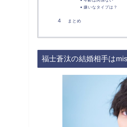
年齢は関係ない
嫌いなタイプは？
まとめ
福士蒼汰の結婚相手はmisa