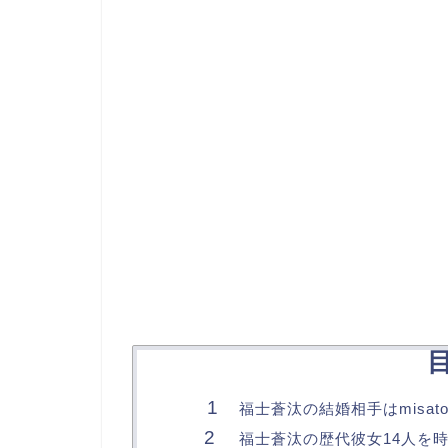
福士蒼汰の結婚相手はmisat
福士蒼汰の歴代彼女14人を