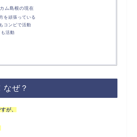
カム島根の現在
方を頑張っている
もコンビで活動
ても活動
！なぜ？
ですが、
。