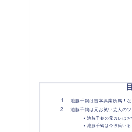
池脇千鶴は吉本興業所属！な
池脇千鶴は元お笑い芸人のツ
池脇千鶴の元カレはお
池脇千鶴は今彼氏いる