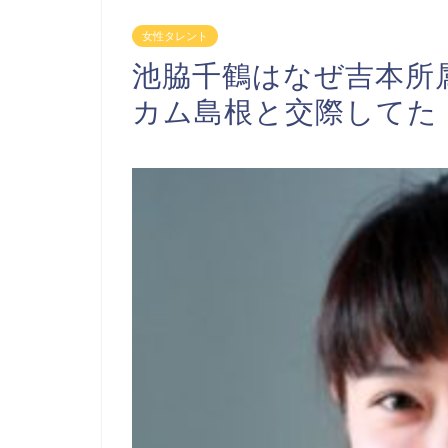
女性タレント
池脇千鶴はなぜ吉本所
カム島根と交際してた