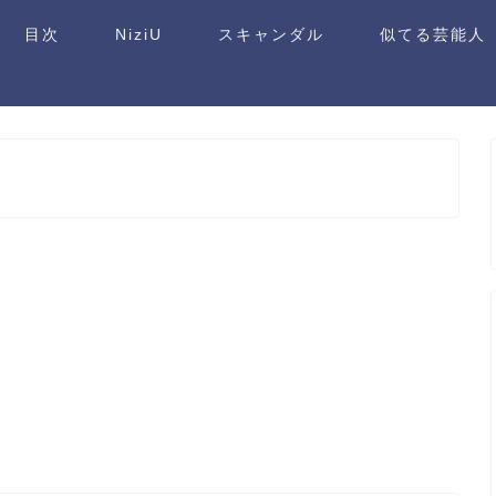
目次
NiziU
スキャンダル
似てる芸能人