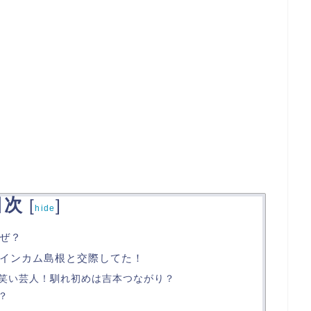
目次
[
]
hide
ぜ？
インカム島根と交際してた！
笑い芸人！馴れ初めは吉本つながり？
？