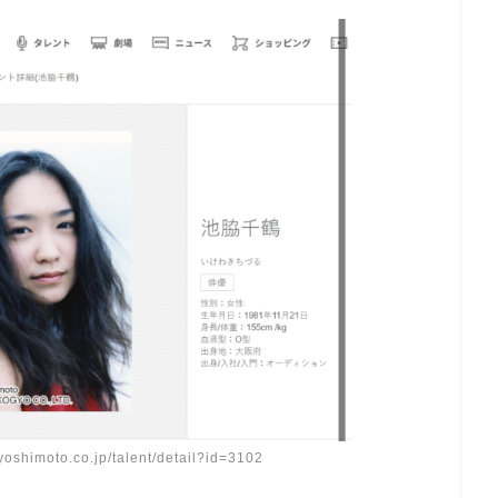
shimoto.co.jp/talent/detail?id=3102