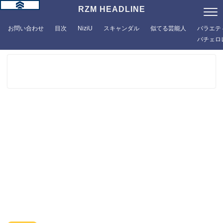
RZM HEADLINE
お問い合わせ
目次
NiziU
スキャンダル
似てる芸能人
バラエテ
バチェロ