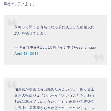
囁かれています。
前略って聞くと有名になる前に炎上した稲葉友に
思いを馳せてしまう
— ❄🔥竹中🔥❄15日18時サイン本 (@sss_ymaaa)
April 13, 2018
稲葉友が映画にも出始めたみたいだが、彼が史上
最速の転落ジュノンボーイだということを、われ
われは忘れてはいけない。しかも飲酒やら喫煙や
ら夜中に居酒屋やら女がどーのこーのやらを、ス