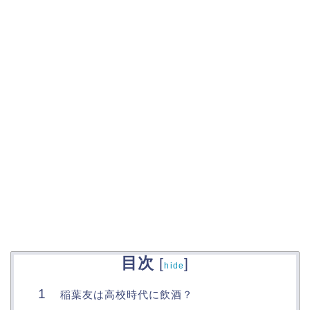
目次
[
]
hide
稲葉友は高校時代に飲酒？