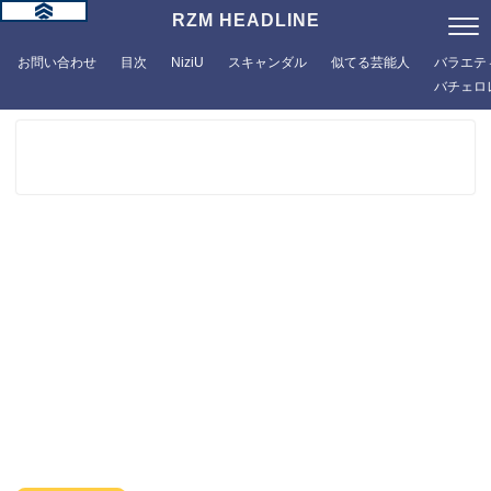
RZM HEADLINE
お問い合わせ
目次
NiziU
スキャンダル
似てる芸能人
バラエテ
バチェロ