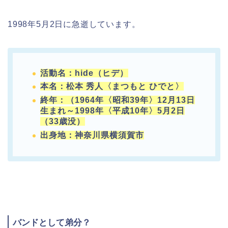
1998年5月2日に急逝しています。
活動名：hide（ヒデ）
本名：松本 秀人〈まつもと ひでと〉
終年：（1964年〈昭和39年〉12月13日
生まれ～1998年〈平成10年〉5月2日
（33歳没）
出身地：神奈川県横須賀市
バンドとして弟分？