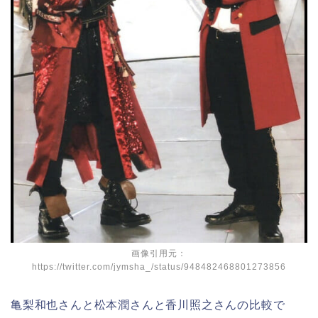
画像引用元：
https://twitter.com/jymsha_/status/948482468801273856
亀梨和也さんと松本潤さんと香川照之さんの比較で