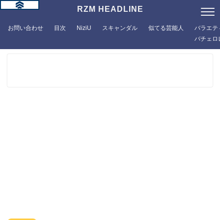
RZM HEADLINE
お問い合わせ
目次
NiziU
スキャンダル
似てる芸能人
バラエテ
バチェロ