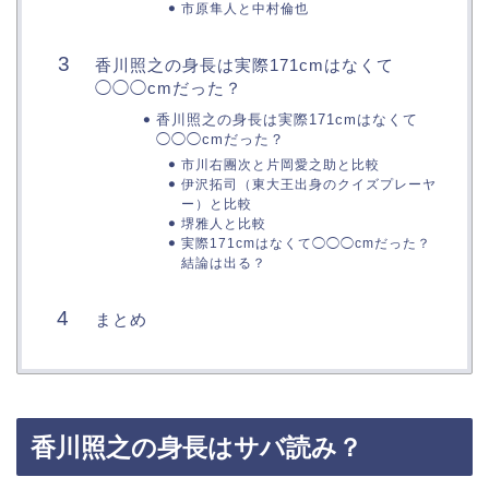
市原隼人と中村倫也
香川照之の身長は実際171cmはなくて
◯◯◯cmだった？
香川照之の身長は実際171cmはなくて
◯◯◯cmだった？
市川右團次と片岡愛之助と比較
伊沢拓司（東大王出身のクイズプレーヤ
ー）と比較
堺雅人と比較
実際171cmはなくて◯◯◯cmだった？
結論は出る？
まとめ
香川照之の身長はサバ読み？