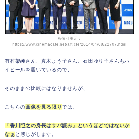
画像引用元：
https://www.cinemacafe.net/article/2014/04/08/22707.html
有村架純さん、真木よう子さん、石田ゆり子さんもハ
イヒールを履いているので、
そのままの比較にはなりませんが、
こちらの
画像を見る限り
では、
「香川照之の身長はサバ読み」というほどではないか
なぁ
と感じがします。