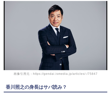
画像引用元：https://gendai.ismedia.jp/articles/-/75847
香川照之の身長はサバ読み？