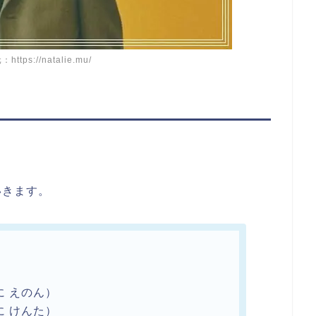
tps://natalie.mu/
いきます。
】
に えのん）
に けんた）