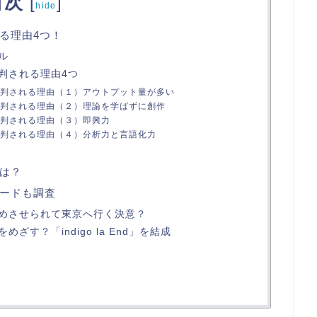
目次
[
]
hide
る理由4つ！
ル
判される理由4つ
判される理由（１）アウトプット量が多い
判される理由（２）理論を学ばずに創作
判される理由（３）即興力
判される理由（４）分析力と言語化力
は？
ードも調査
めさせられて東京へ行く決意？
ざす？「indigo la End」を結成