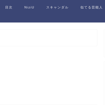
目次
NiziU
スキャンダル
似てる芸能人