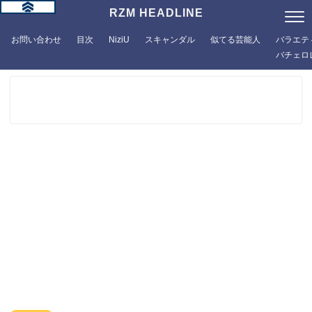
RZM HEADLINE
お問い合わせ
目次
NiziU
スキャンダル
似てる芸能人
バラエテ
バチェロ