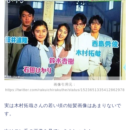
画像引用元：
https://twitter.com/rakuichirakuthe/status/1523651335412862978
実は木村拓哉さんの若い頃の短髪画像はあまりないで
す。