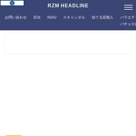
RZM HEADLINE
お問い合わせ
目次
NiziU
スキャンダル
似てる芸能人
バラエテ
バチェロ