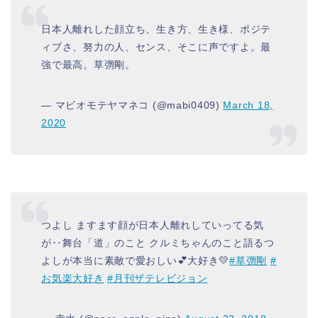
日本人離れした顔立ち、生き方、生き様、ポジテ
ィブさ、努力の人、センス、そこに声ですよ。最
強で最高。草彅剛。
— マビオモテヤマネコ (@mabi0409)
March 18,
2020
つよし ますます顔が日本人離れしていってる気
が‥舞台「道」のこと クルミちゃんのこと語るつ
よしが本当に素敵で愛おしい💕大好き💛
#草彅剛
#
お気楽大好き
#月刊ザテレビジョン