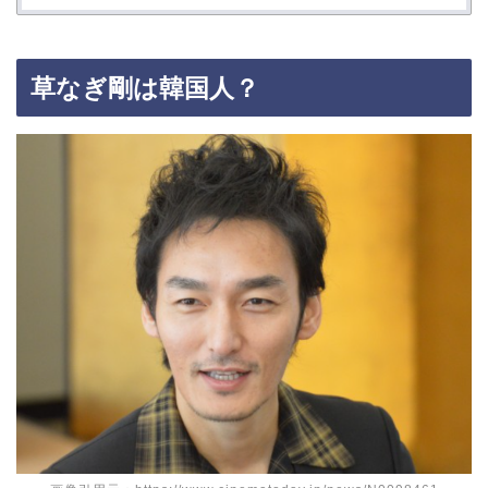
草なぎ剛は韓国人？