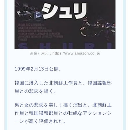
画像引用元：https://www.amazon.co.jp/
1999年2月13日公開。
韓国に潜入した北朝鮮工作員と、韓国諜報部
員との悲恋を描く。
男と女の悲恋を美しく描く演出と、北朝鮮工
作員と韓国諜報部員との壮絶なアクションシ
ーンが高く評価された。