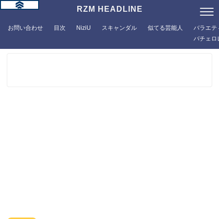
RZM HEADLINE
お問い合わせ
目次
NiziU
スキャンダル
似てる芸能人
バラエテ
バチェロ