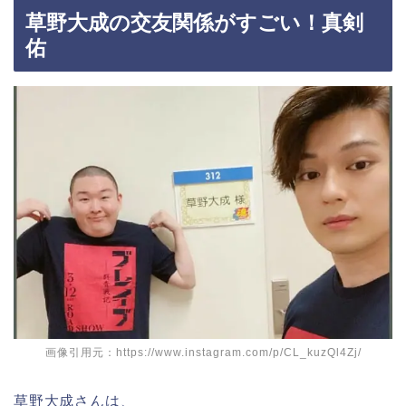
草野大成の交友関係がすごい！真剣
佑
画像引用元：https://www.instagram.com/p/CL_kuzQl4Zj/
草野大成さんは、