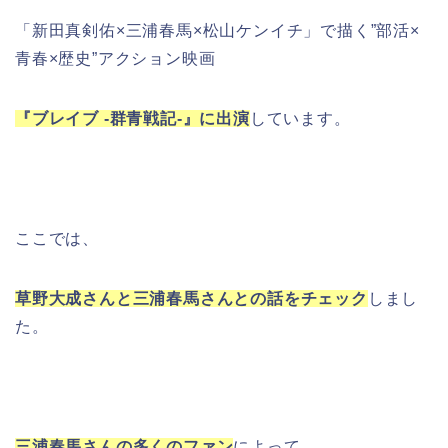
「新田真剣佑×三浦春馬×松山ケンイチ」で描く”部活×
青春×歴史”アクション映画
『ブレイブ -群青戦記-』に出演
しています。
ここでは、
草野大成さんと三浦春馬さんとの話をチェック
しまし
た。
三浦春馬さんの多くのファン
によって、