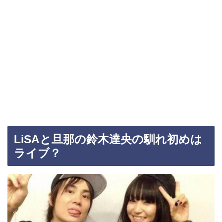
LiSAと旦那の鈴木達央の馴れ初めは
ライブ？