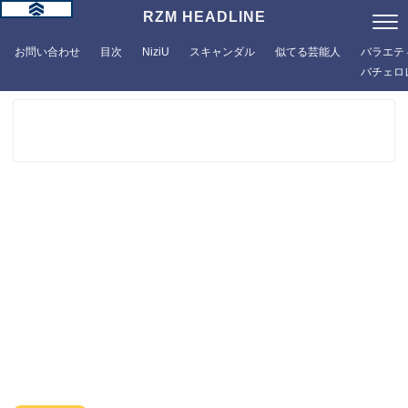
RZM HEADLINE
お問い合わせ
目次
NiziU
スキャンダル
似てる芸能人
バラエテ
バチェロ