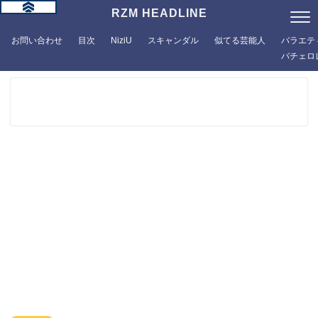
RZM HEADLINE
お問い合わせ
目次
NiziU
スキャンダル
似てる芸能人
バラエテ
バチェロ