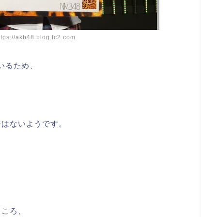
://akb48.blog.fc2.com
いるため、
ジはないようです。
ところ、