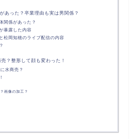
があった？卒業理由も実は男関係？
体関係があった？
和が暴露した内容
ーと松岡知穂のライブ配信の内容
？
商売？整形して顔も変わった！
後に水商売？
！
？画像の加工？