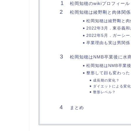
松岡知穂のwikiプロフィール
松岡知穂は綾野剛と肉体関係
松岡知穂は綾野剛と肉
2022年3月．東谷義
2022年5月．ガーシ
卒業理由も実は男関係
松岡知穂はNMB卒業後に水
松岡知穂はNMB卒業
整形して顔も変わった
成長期の変化？
ダイエットによる変化
整形レベル？
まとめ