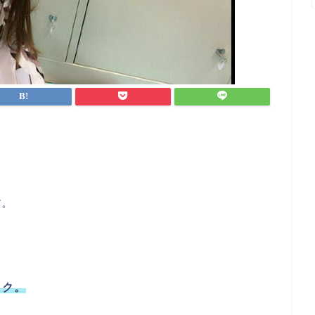
す。
ック。