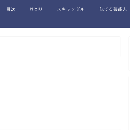
目次
NiziU
スキャンダル
似てる芸能人