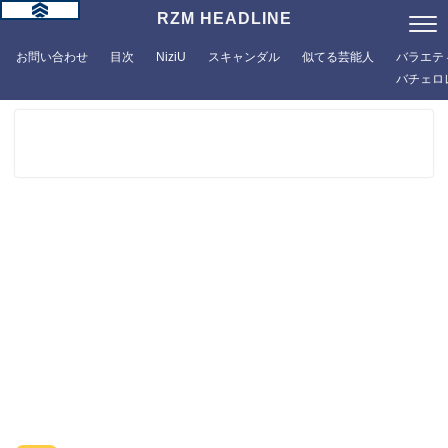
RZM HEADLINE
お問い合わせ
目次
NiziU
スキャンダル
似てる芸能人
バラエテ
バチェロ