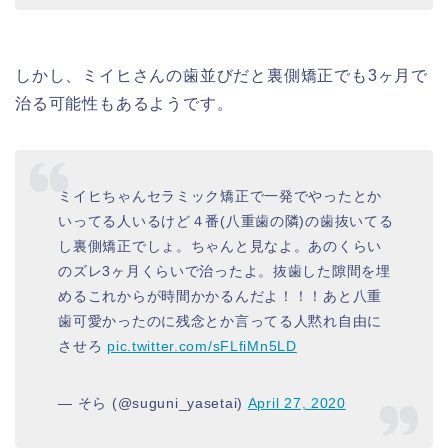
しかし、ミイヒさんの歯並びだと裏側矯正でも3ヶ月で
治る可能性もあるようです。
ミイヒちゃんセラミック矯正で一発でやったとか
いってる人いるけど４番(八重歯の隣)の歯抜いてる
し裏側矯正でしょ。ちゃんと見なよ。あのくらい
のズレ3ヶ月くらいで治ったよ。抜歯した隙間を埋
めるこれからが時間かかるんだよ！！！あと八重
歯可愛かったのに残念とか言ってる人黙れ自由に
させろ
pic.twitter.com/sFLfiMn5LD
— そら (@suguni_yasetai)
April 27, 2020