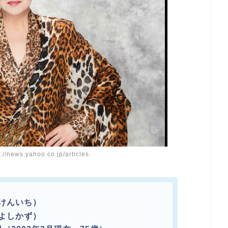
news.yahoo.co.jp/articles
 けんいち）
 よしかず）