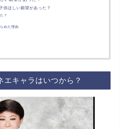
子供ほしい願望があった？
た？
らめた理由
ネエキャラはいつから？