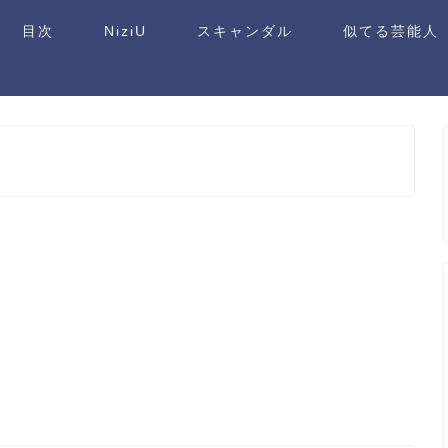
目次
NiziU
スキャンダル
似てる芸能人