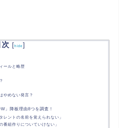
目次
[
]
hide
ィールと略歴
？
はやめない発言？
OW」降板理由8つを調査！
タレントの名前を覚えられない」
の番組作りについていけない」