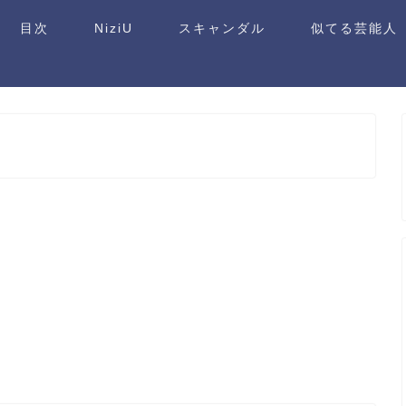
目次
NiziU
スキャンダル
似てる芸能人