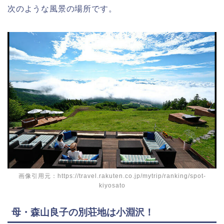
次のような風景の場所です。
画像引用元：https://travel.rakuten.co.jp/mytrip/ranking/spot-
kiyosato
母・森山良子の別荘地は小淵沢！