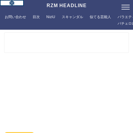
RZM HEADLINE
お問い合わせ
目次
NiziU
スキャンダル
似てる芸能人
バラエテ
バチェロ