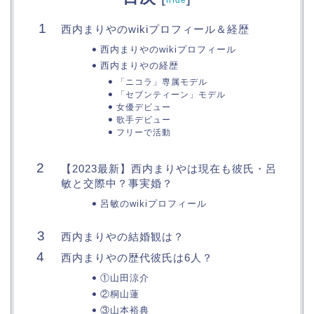
hide
西内まりやのwikiプロフィール＆経歴
西内まりやのwikiプロフィール
西内まりやの経歴
「ニコラ」専属モデル
「セブンティーン」モデル
女優デビュー
歌手デビュー
フリーで活動
【2023最新】西内まりやは現在も彼氏・呂
敏と交際中？事実婚？
呂敏のwikiプロフィール
西内まりやの結婚観は？
西内まりやの歴代彼氏は6人？
①山田涼介
②桐山蓮
③山本裕典