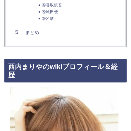
④香取慎吾
⑤城田優
⑥呂敏
まとめ
西内まりやのwikiプロフィール＆経
歴