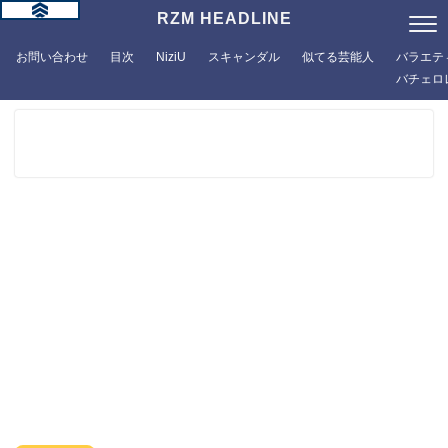
RZM HEADLINE
お問い合わせ
目次
NiziU
スキャンダル
似てる芸能人
バラエテ
バチェロ