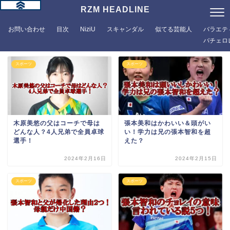
RZM HEADLINE
お問い合わせ
目次
NiziU
スキャンダル
似てる芸能人
バラエテ
バチェロ
スポーツ
スポーツ
木原美悠の父はコーチで母は
張本美和はかわいい＆頭がい
どんな人？4人兄弟で全員卓球
い！学力は兄の張本智和を超
選手！
えた？
2024年2月16日
2024年2月15日
スポーツ
スポーツ