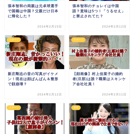
張本智和の両親は元卓球選手
張本智和のチョレイは中国
で国籍は中国？父親だけ日本
語？意味は5つ！「うるせえ」
に帰化した？
と禁止されてた？
2024年2月15日
2024年2月12日
スポーツ
スポーツ
新庄剛志の昔の写真がイケメ
【顔画像】村上佳菜子の婚約
ン！現在は顔ぱんぱん＆整形
者(旦那)は誰？職業はスキンケ
で顔崩壊？
ア会社社員！
2024年2月12日
2024年2月11日
スポーツ
皇室