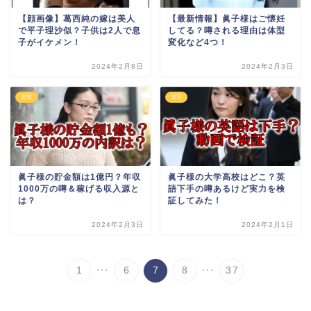
【顔画像】葛西純の嫁は美人
【最新情報】眞子様はご懐妊
で平子理沙似？子供は2人で息
してる？噂される理由は体型
子がイケメン！
変化など4つ！
2024年2月8日
2024年2月3日
皇室
皇室
眞子様の貯金額は1億円？年収
眞子様の大学高校はどこ？英
1000万の噂＆稼げる収入源と
語下手の噂あるけど実力を検
は？
証してみた！
2024年2月3日
2024年2月1日
...
...
1
6
7
8
37