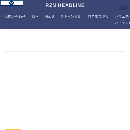
RZM HEADLINE
お問い合わせ
目次
NiziU
スキャンダル
似てる芸能人
バラエテ
バチェロ