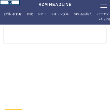
RZM HEADLINE
お問い合わせ
目次
NiziU
スキャンダル
似てる芸能人
バラエテ
バチェロ