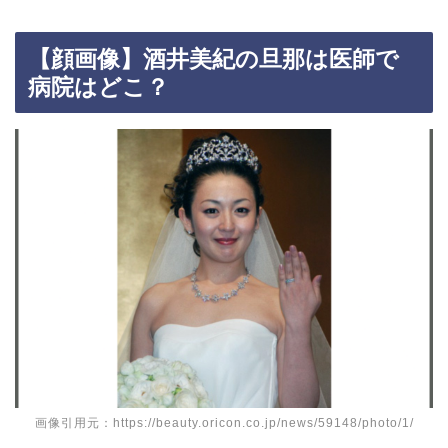
【顔画像】酒井美紀の旦那は医師で
病院はどこ？
画像引用元：https://beauty.oricon.co.jp/news/59148/photo/1/