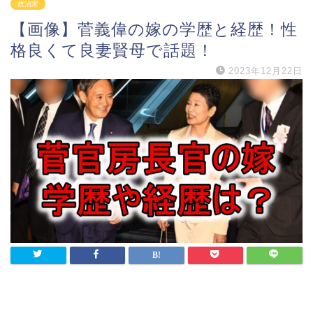
政治家
【画像】菅義偉の嫁の学歴と経歴！性
格良くて良妻賢母で話題！
2023年12月22日