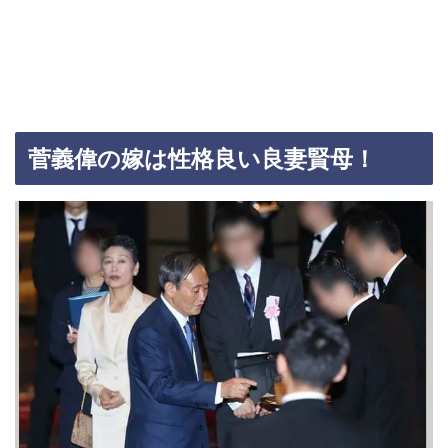
菅義偉の嫁は性格良い良妻賢母！