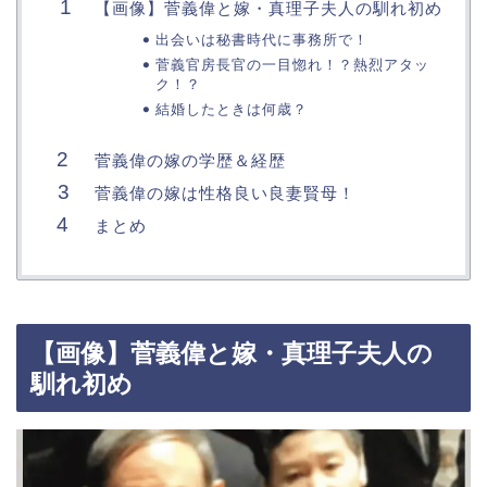
【画像】菅義偉と嫁・真理子夫人の馴れ初め
出会いは秘書時代に事務所で！
菅義官房長官の一目惚れ！？熱烈アタッ
ク！？
結婚したときは何歳？
菅義偉の嫁の学歴＆経歴
菅義偉の嫁は性格良い良妻賢母！
まとめ
【画像】菅義偉と嫁・真理子夫人の
馴れ初め