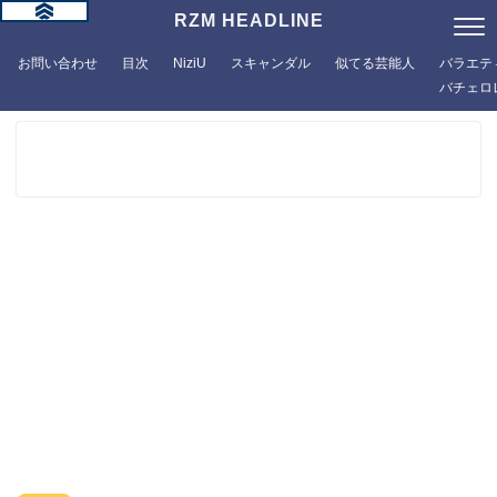
RZM HEADLINE
お問い合わせ
目次
NiziU
スキャンダル
似てる芸能人
バラエテ
バチェロ