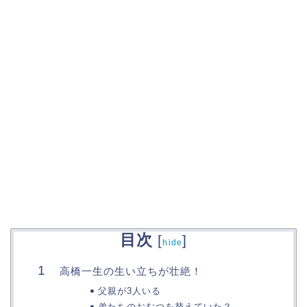
目次
[
]
hide
高橋一生の生い立ちが壮絶！
父親が3人いる
弟たちのおむつを替えていた？