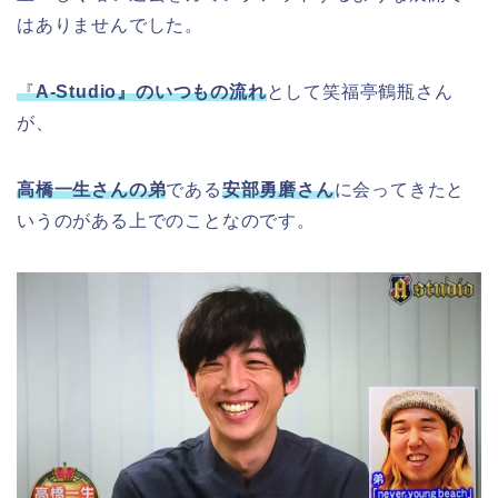
はありませんでした。
『
A-Studio』のいつもの流れ
として笑福亭鶴瓶さん
が、
高橋一生さんの弟
である
安部勇磨さん
に会ってきたと
いうのがある上でのことなのです。