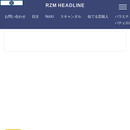
RZM HEADLINE
お問い合わせ
目次
NiziU
スキャンダル
似てる芸能人
バラエテ
バチェロ