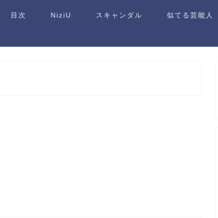
目次
NiziU
スキャンダル
似てる芸能人