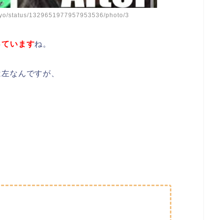
_yo/status/1329651977957953536/photo/3
っています
ね。
は左なんですが、
。