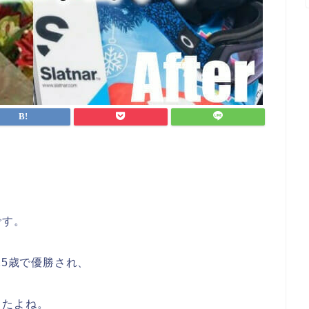
、
です。
15歳で優勝され、
したよね。