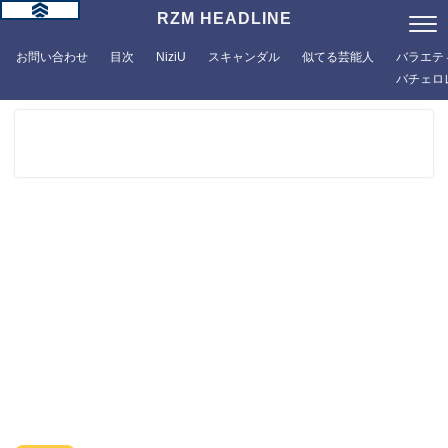
RZM HEADLINE
お問い合わせ
目次
NiziU
スキャンダル
似てる芸能人
バラエテ
バチェロ