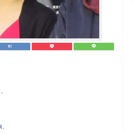
す。
演。