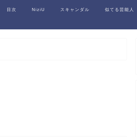
目次
NiziU
スキャンダル
似てる芸能人