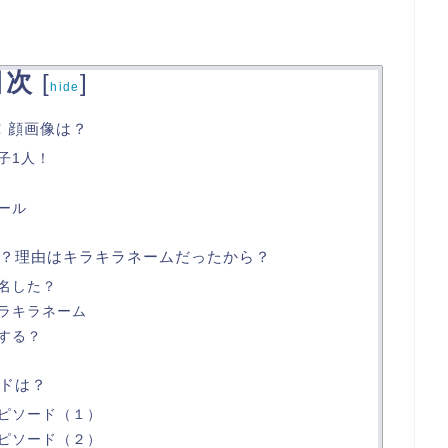
目次
[
]
hide
！顔画像は？
子1人！
ール
？理由はキラキラネームだったから？
名した？
ラキラネーム
する？
ドは？
ピソード（１）
ピソード（２）