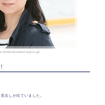
entertainment-topics.jp/
！
、
な見出しが出ていました。