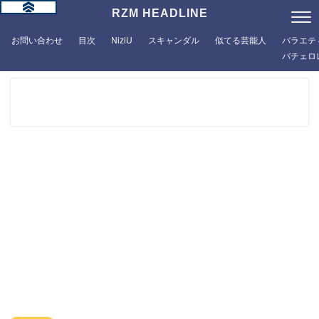
RZM HEADLINE
お問い合わせ
目次
NiziU
スキャンダル
似てる芸能人
バラエテ
バチェロ