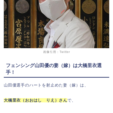
画像引用：Twitter
フェンシング山田優の妻（嫁）は大橋里衣選
手！
山田優選手のハートを射止めた妻（嫁）は、
大橋里衣（おおはし りえ）さん
で、