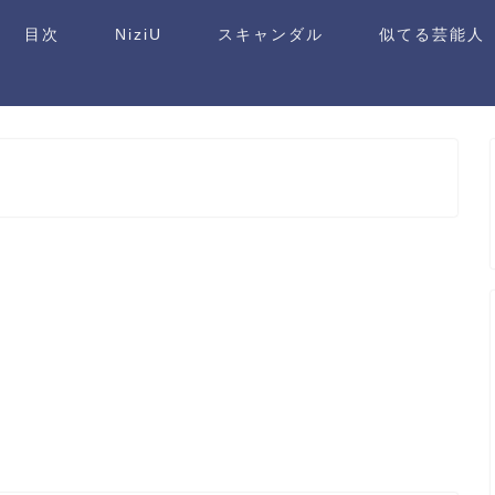
目次
NiziU
スキャンダル
似てる芸能人