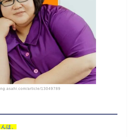
ng.asahi.com/article/13049789
さんは、