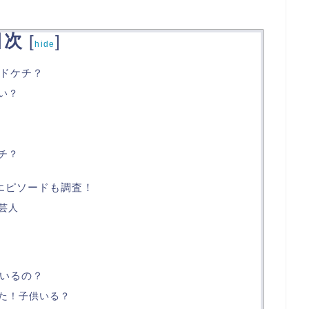
目次
[
]
hide
ドケチ？
い？
チ？
エピソードも調査！
芸人
いるの？
た！子供いる？