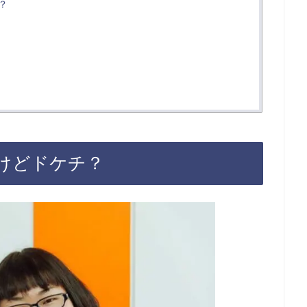
？
けどドケチ？